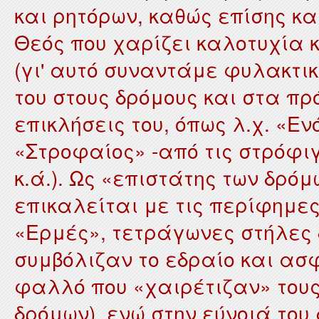
και ρητόρων, καθώς επίσης κ
Θεός που χαρίζει καλοτυχία 
(γι' αυτό συναντάμε φυλακτι
του στους δρόμους και στα πρ
επικλήσεις του, όπως λ.χ. «Εν
«Στροφαίος» -από τις στρόφι
κ.ά.). Ως «επιστάτης των δρόμ
επικαλείται με τις περίφημε
«Ερμές», τετράγωνες στήλες δ
συμβόλιζαν το εδραίο και ασ
φαλλό που «χαιρέτιζαν» τους
δρόμων), ενώ στην εύνοιά του