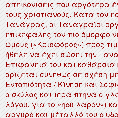
απεικονίσεις που αργότερα έ
τους χριστιανούς. Κατά τον 
Τανάγρας, οι Ταναγραίοι ορ
επικεφαλής τον πιο όμορφο νέ
ώμους («Κριοφόρος») προς τιμ
ήθελε να έχει σώσει την Ταν
Επιφάνειά του και καθάρσια 
ορίζεται συνήθως σε σχέση με
Εντοπιότητα / Κίνηση και Σοφί
ο σκύλος και ιερά πτηνά ο γλ
λόγου, για το «ηδύ λαρόν») κα
αργυρό και μέταλλό του ο υδ