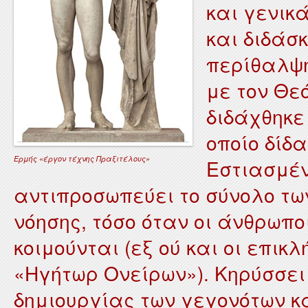
και γενικ
και διδάσ
περίθαλψη
με τον Θε
διδάχθηκε
οποίο δίδα
Ερμής «έργον τέχνης Πραξιτέλους»
Εστιασμέν
αντιπροσωπεύει το σύνολο τω
νόησης, τόσο όταν οι άνθρωποι
κοιμούνται (εξ ού και οι επικ
«Ηγήτωρ Ονείρων»). Κηρύσσει 
δημιουργίας των γεγονότων κα