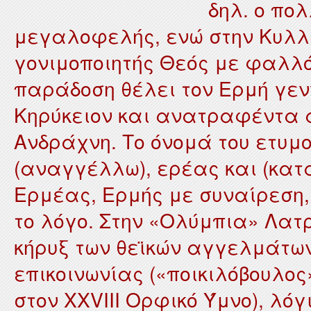
δηλ. ο πο
μεγαλοφελής, ενώ στην Κυλλή
γονιμοποιητής Θεός με φαλλ
παράδοση θέλει τον Ερμή γεν
Κηρύκειον και ανατραφέντα 
Ανδράχνη. Το όνομά του ετυμ
(αναγγέλλω), ερέας και (κατ
Ερμέας, Ερμής με συναίρεση, 
το λόγο. Στην «Ολύμπια» Λατ
κήρυξ των θεϊκών αγγελμάτων
επικοινωνίας («ποικιλόβουλος
στον XXVIII Ορφικό Ύμνο), λό