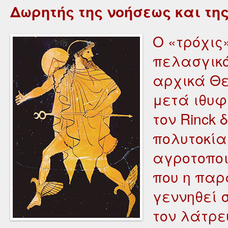
Δωρητής της νοήσεως και τη
Ο «τρόχις
πελασγικός
αρχικά Θε
μετά ιθυφ
τον Rinck 
πολυτοκία
αγροτοποι
που η παρ
γεννηθεί 
τον λάτρε