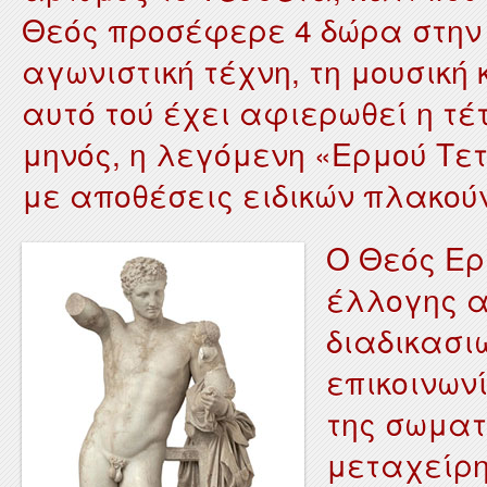
Θεός προσέφερε 4 δώρα στην 
αγωνιστική τέχνη, τη μουσική
αυτό τού έχει αφιερωθεί η τ
μηνός, η λεγόμενη «Ερμού Τε
με αποθέσεις ειδικών πλακούν
Ο Θεός Ερ
έλλογης α
διαδικασι
επικοινων
της σωματ
μεταχείρη