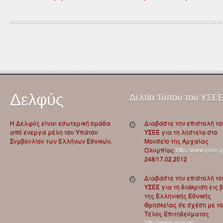
Δελφύς
Δελτία Τύπου του ΥΣΕ
Η Δελφύς είναι εσωτερική ομάδα
Διαβάστε την επιστολή το
από ενεργά μέλη του Υπάτου
ΥΣΕΕ για τη ληστεία στο
Συμβουλίου των Ελλήνων Εθνικών.
Μουσείο της Αρχαίας
Ολυμπίας
http://www.ysee.g
248/17.02.2012
Διαβάστε την επιστολή το
ΥΣΕΕ για τη διάκριση εις 
της Ελληνικής Εθνικής
Θρησκείας σε σχέση με το
Τέλος Επιτηδεύματος
http://www.ysee.gr