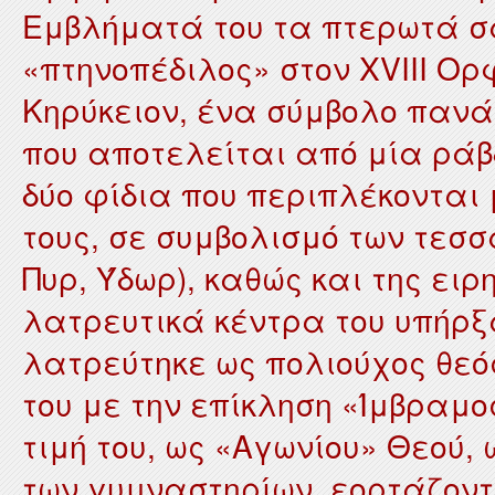
Εμβλήματά του τα πτερωτά σα
«πτηνοπέδιλος» στον XVIII Ορφ
Κηρύκειον, ένα σύμβολο πανά
που αποτελείται από μία ρά
δύο φίδια που περιπλέκονται
τους, σε συμβολισμό των τεσσ
Πυρ, Ύδωρ), καθώς και της ει
λατρευτικά κέντρα του υπήρξα
λατρεύτηκε ως πολιούχος θεός
του με την επίκληση «Ίμβραμο
τιμή του, ως «Αγωνίου» Θεού,
των γυμναστηρίων, εορτάζον