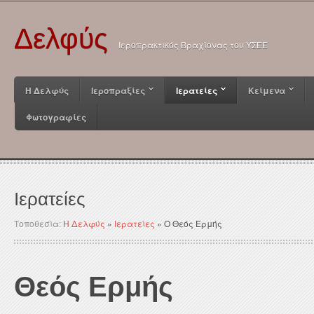
Δελφύς
Ιεροπρακτικός Βραχίονας του ΥΣΕΕ
Η Δελφύς
Ιεροπραξίες
Ιερατείες
Κείμενα
Φωτογραφίες
Ιερατείες
Τοποθεσία:
Η Δελφύς
»
Ιερατείες
»
Ο Θεός Ερμής
Θεός Ερμής